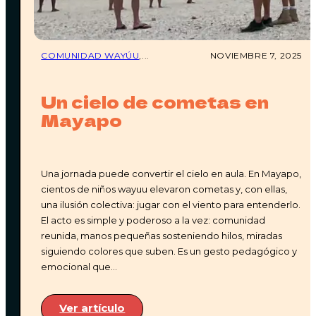
Entendemos que pueden surgir imprevistos. Si no
puedes acompañarnos en las fechas que reservaste,
tienes estas opciones:
COMUNIDAD WAYÚU
,...
NOVIEMBRE 7, 2025
•
Cambiar tu fecha de viaje
con al menos
15 días
de anticipación
.
•
Ceder tu reserva
a un familiar o amig@.
Un cielo de cometas en
• Si ninguna de las opciones anteriores es posible,
Mayapo
aplicará un
reembolso del 20%
del valor total de tu
reserva, dependiendo de la fecha de cancelación.
Una jornada puede convertir el cielo en aula. En Mayapo,
cientos de niños wayuu elevaron cometas y, con ellas,
¿CUÁLES SON LAS POLÍTICAS DE
una ilusión colectiva: jugar con el viento para entenderlo.
CANCELACIÓN?
El acto es simple y poderoso a la vez: comunidad
reunida, manos pequeñas sosteniendo hilos, miradas
siguiendo colores que suben. Es un gesto pedagógico y
emocional que…
Sabemos que a veces los planes cambian, y
queremos ser lo más justos posible contigo y con
Ver artículo
nuestro equipo. Por eso, estas son nuestras