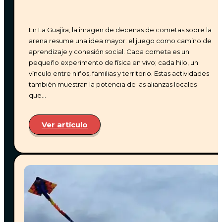
En La Guajira, la imagen de decenas de cometas sobre la
El aeropuerto más cercano es el
Almirante Padilla
,
arena resume una idea mayor: el juego como camino de
ubicado en Riohacha, La Guajira. Desde allí estamos
aprendizaje y cohesión social. Cada cometa es un
a solo
30 km
(aproximadamente
35 minutos
en
pequeño experimento de física en vivo; cada hilo, un
carro).
vínculo entre niños, familias y territorio. Estas actividades
también muestran la potencia de las alianzas locales
Puedes guiarte fácilmente usando
Waze
buscando
que…
la ubicación
«Anua»
— estamos justo allí, donde el
viento comienza a contar historias. 🌬️🌴
Ver artículo
Si deseas llegar en
taxi, buseta o van
, con gusto te
compartimos los contactos de confianza para que
puedas
coordinar directamente con ellos tu
reserva
.
¿CÓMO PUEDO RESEVAR?