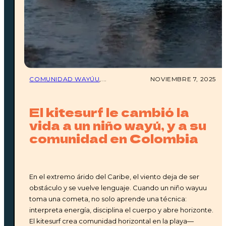
Suscríbete
COMUNIDAD WAYÚU
,...
NOVIEMBRE 7, 2025
El kitesurf le cambió la
vida a un niño wayú, y a su
comunidad en Colombia
En el extremo árido del Caribe, el viento deja de ser
obstáculo y se vuelve lenguaje. Cuando un niño wayuu
toma una cometa, no solo aprende una técnica:
Reservas
Hospedaje
Restaurante
Kitesurf
interpreta energía, disciplina el cuerpo y abre horizonte.
Menú
El kitesurf crea comunidad horizontal en la playa—