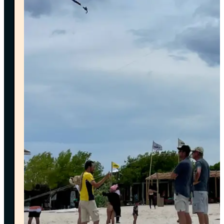
Puedes hacerlo fácilmente a través de nuestro
motor de reservas
o por nuestro
canal de
WhatsApp
— como prefieras. 💬✨
Para
confirmar tu reserva
, es necesario realizar el
100% del pago anticipado
.
Contamos con los siguientes métodos de pago:
• Transferencia Bancolombia
• Link de pago Bold (
+4% comisión bancaria
)
• Código QR para transferencias desde otros bancos
¿QUÉ PASA SI NO PUEDO ASISTIR A
MI RESERVA?