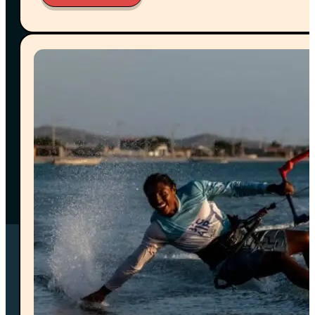
condiciones:
•⁠ ⁠Cancelaciones con
más de 15 días
de anticipación:
reembolso completo.
•⁠ ⁠Cancelaciones entre
7 y 14 días
antes de la llegada:
reembolso del 50%.
•⁠ ⁠Cancelaciones con
menos de 7 días
de
anticipación: no aplica reembolso.