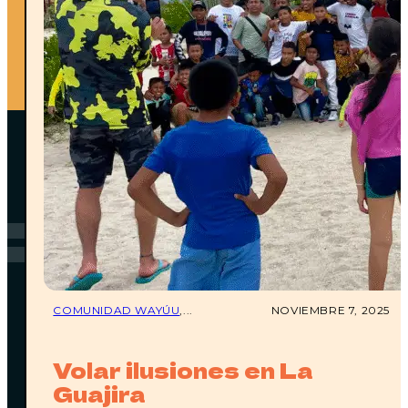
FAQ
PREGUNTAS
FRECUENTES
COMUNIDAD WAYÚU
,...
NOVIEMBRE 7, 2025
Volar ilusiones en La
Guajira
¿CÓMO LLEGO A WATÚ?