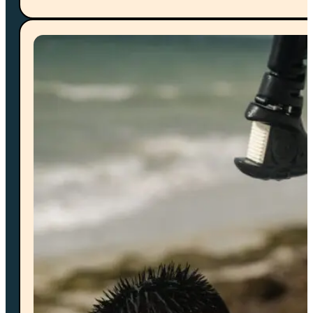
Contáctenos
Preguntas frecuentes
Soporte
Vive la experiencia de Watu Kite House en la paradisíac
playa de Mayapo. A un paso del mar, con la brisa del
Caribe y actividades de kitesurf.
Reserva tu aventura hoy.
© 2025 Watu Kite House. All right reserved By
TigerBi