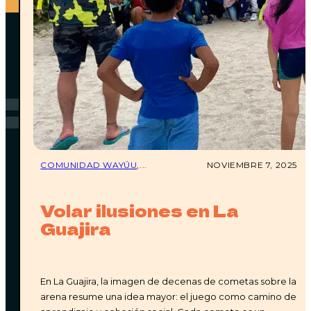
FAQ
PREGUNTAS
FRECUENTES
COMUNIDAD WAYÚU
,...
NOVIEMBRE 7, 2025
Volar ilusiones en La
Guajira
¿CÓMO LLEGO A WATÚ?
En La Guajira, la imagen de decenas de cometas sobre la
El aeropuerto más cercano es el
Almirante Padilla
,
arena resume una idea mayor: el juego como camino de
ubicado en Riohacha, La Guajira. Desde allí estamos