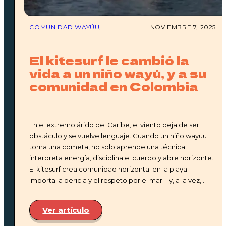
Suscríbete
COMUNIDAD WAYÚU
,...
NOVIEMBRE 7, 2025
El kitesurf le cambió la
vida a un niño wayú, y a su
comunidad en Colombia
En el extremo árido del Caribe, el viento deja de ser
obstáculo y se vuelve lenguaje. Cuando un niño wayuu
toma una cometa, no solo aprende una técnica:
Reservas
Hospedaje
Restaurante
Kitesurf
interpreta energía, disciplina el cuerpo y abre horizonte.
Menú
El kitesurf crea comunidad horizontal en la playa—
importa la pericia y el respeto por el mar—y, a la vez,…
Proyectos
Eventos
Crowdfunding
Nosotros
Ver artículo