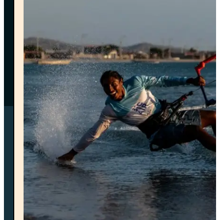
reembolso del 50%.
•⁠ ⁠Cancelaciones con
menos de 7 días
de
anticipación: no aplica reembolso.