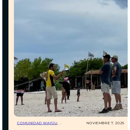
Para
confirmar tu reserva
, es necesario realizar el
100% del pago anticipado
.
Contamos con los siguientes métodos de pago:
• Transferencia Bancolombia
• Link de pago Bold (
+4% comisión bancaria
)
• Código QR para transferencias desde otros bancos
¿QUÉ PASA SI NO PUEDO ASISTIR A
MI RESERVA?
Entendemos que pueden surgir imprevistos. Si no
puedes acompañarnos en las fechas que reservaste,
tienes estas opciones:
COMUNIDAD WAYÚU
,...
NOVIEMBRE 7, 2025
•
Cambiar tu fecha de viaje
con al menos
15 días