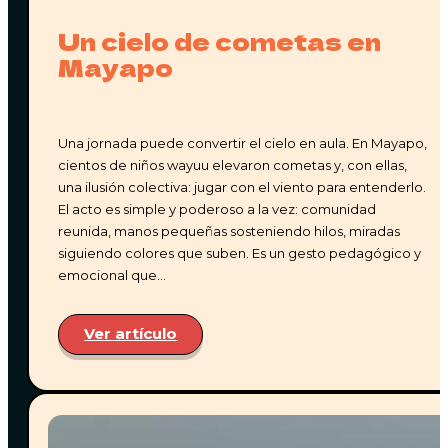
de anticipación
.
•
Ceder tu reserva
a un familiar o amig@.
Un cielo de cometas en
• Si ninguna de las opciones anteriores es posible,
Mayapo
aplicará un
reembolso del 20%
del valor total de tu
reserva, dependiendo de la fecha de cancelación.
Una jornada puede convertir el cielo en aula. En Mayapo,
cientos de niños wayuu elevaron cometas y, con ellas,
¿CUÁLES SON LAS POLÍTICAS DE
una ilusión colectiva: jugar con el viento para entenderlo.
CANCELACIÓN?
El acto es simple y poderoso a la vez: comunidad
reunida, manos pequeñas sosteniendo hilos, miradas
siguiendo colores que suben. Es un gesto pedagógico y
emocional que…
Sabemos que a veces los planes cambian, y
queremos ser lo más justos posible contigo y con
Ver artículo
nuestro equipo. Por eso, estas son nuestras
condiciones:
•⁠ ⁠Cancelaciones con
más de 15 días
de anticipación:
reembolso completo.
•⁠ ⁠Cancelaciones entre
7 y 14 días
antes de la llegada: