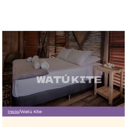
WATÚ KITE
Inicio
/
Watú Kite