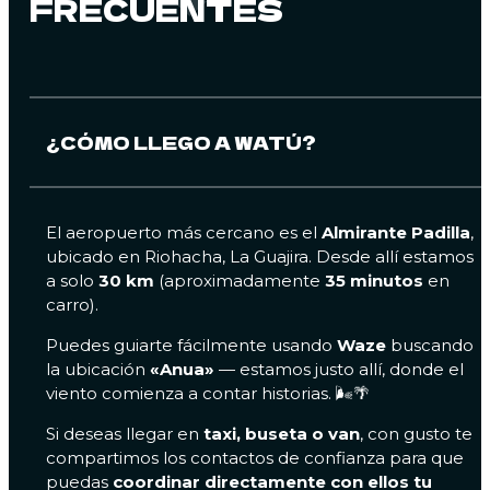
FRECUENTES
¿CÓMO LLEGO A WATÚ?
El aeropuerto más cercano es el
Almirante Padilla
,
ubicado en Riohacha, La Guajira. Desde allí estamos
a solo
30 km
(aproximadamente
35 minutos
en
carro).
Puedes guiarte fácilmente usando
Waze
buscando
la ubicación
«Anua»
— estamos justo allí, donde el
viento comienza a contar historias. 🌬️🌴
Si deseas llegar en
taxi, buseta o van
, con gusto te
compartimos los contactos de confianza para que
puedas
coordinar directamente con ellos tu