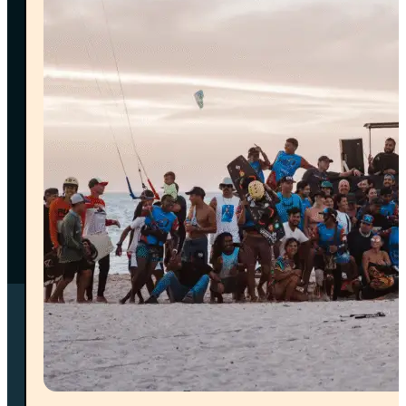
condiciones:
•⁠ ⁠Cancelaciones con
más de 15 días
de anticipación:
reembolso completo.
•⁠ ⁠Cancelaciones entre
7 y 14 días
antes de la llegada:
reembolso del 50%.
•⁠ ⁠Cancelaciones con
menos de 7 días
de
anticipación: no aplica reembolso.