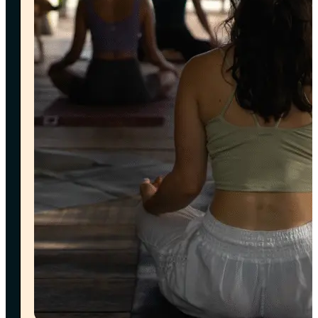
Puedes hacerlo fácilmente a través de nuestro
motor de reservas
o por nuestro
canal de
WhatsApp
— como prefieras. 💬✨
Para
confirmar tu reserva
, es necesario realizar el
100% del pago anticipado
.
Contamos con los siguientes métodos de pago:
• Transferencia Bancolombia
• Link de pago Bold (
+4% comisión bancaria
)
• Código QR para transferencias desde otros bancos
¿QUÉ PASA SI NO PUEDO ASISTIR A
MI RESERVA?