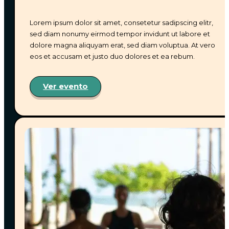
Lorem ipsum dolor sit amet, consetetur sadipscing elitr,
sed diam nonumy eirmod tempor invidunt ut labore et
El aeropuerto más cercano es el
Almirante Padilla
,
dolore magna aliquyam erat, sed diam voluptua. At vero
ubicado en Riohacha, La Guajira. Desde allí estamos
eos et accusam et justo duo dolores et ea rebum.
a solo
30 km
(aproximadamente
35 minutos
en
carro).
Ver evento
Puedes guiarte fácilmente usando
Waze
buscando
la ubicación
«Anua»
— estamos justo allí, donde el
viento comienza a contar historias. 🌬️🌴
Si deseas llegar en
taxi, buseta o van
, con gusto te
compartimos los contactos de confianza para que
puedas
coordinar directamente con ellos tu
reserva
.
¿CÓMO PUEDO RESEVAR?