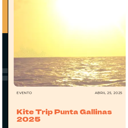
FAQ
PREGUNTAS
FRECUENTES
EVENTO
ABRIL 25, 2025
Kite Trip Punta Gallinas
2025
¿CÓMO LLEGO A WATÚ?