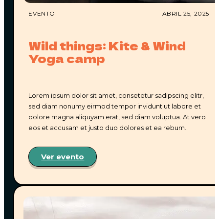
Entendemos que pueden surgir imprevistos. Si no
puedes acompañarnos en las fechas que reservaste,
EVENTO
ABRIL 25, 2025
tienes estas opciones:
•
Cambiar tu fecha de viaje
con al menos
15 días
Wild things: Kite & Wind
de anticipación
.
Yoga camp
•
Ceder tu reserva
a un familiar o amig@.
• Si ninguna de las opciones anteriores es posible,
aplicará un
reembolso del 20%
del valor total de tu
reserva, dependiendo de la fecha de cancelación.
Lorem ipsum dolor sit amet, consetetur sadipscing elitr,
sed diam nonumy eirmod tempor invidunt ut labore et
dolore magna aliquyam erat, sed diam voluptua. At vero
eos et accusam et justo duo dolores et ea rebum.
¿CUÁLES SON LAS POLÍTICAS DE
CANCELACIÓN?
Ver evento
Sabemos que a veces los planes cambian, y
queremos ser lo más justos posible contigo y con
nuestro equipo. Por eso, estas son nuestras