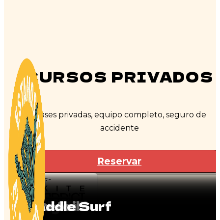
CURSOS PRIVADOS
Clases privadas, equipo completo, seguro de
accidente
Reservar
Wingskate
Wakefoil
Wingfoil
Kitesurf
Kitefoil
Paddle Surf