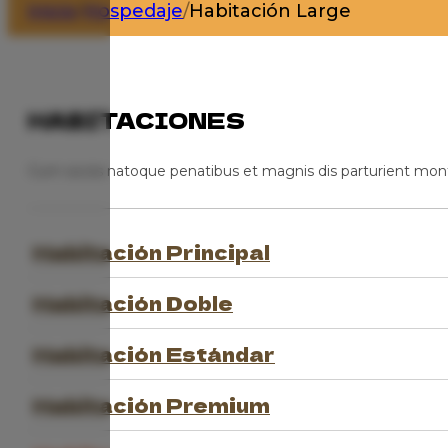
Inicio
/
Hospedaje
/
Habitación Large
HABITACIONES
Cum sociis natoque penatibus et magnis dis parturient mon
Habitación Principal
Habitación Doble
Habitación Estándar
Habitación Premium