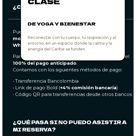
CLASE
¿CÓMO PUEDO RESEVAR?
DE YOGA Y BIENESTAR
Puedes hacerlo fácilmente a través de nuestro
Reconectar con tu cuerpo, tu respiración y el
motor de reservas
o por nuestro
canal de
entorno, en un espacio donde la calma y la
WhatsApp
— como prefieras. 💬✨
energía del Caribe se funden.
Para
confirmar tu reserva
, es necesario realizar el
100% del pago anticipado
.
Contamos con los siguientes métodos de pago:
• Transferencia Bancolombia
• Link de pago Bold (
+4% comisión bancaria
)
• Código QR para transferencias desde otros bancos
¿QUÉ PASA SI NO PUEDO ASISTIR A
MI RESERVA?