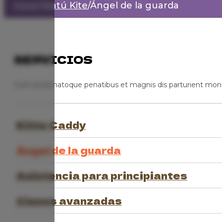
Inicio
/
Watú Kite
/
Ángel de la guarda
SERVICIOS
Cum sociis natoque penatibus et magnis dis parturient mon
Kitte Caddy
Ángel de la guarda
Asistencia para principiantes
Clases avanzadas