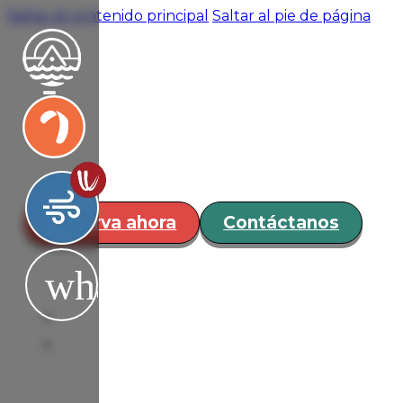
Saltar al contenido principal
Saltar al pie de página
Hospedaje
Restaurante y
Bar
Servicios
Eventos
¿Cómo
Reserva ahora
Contáctanos