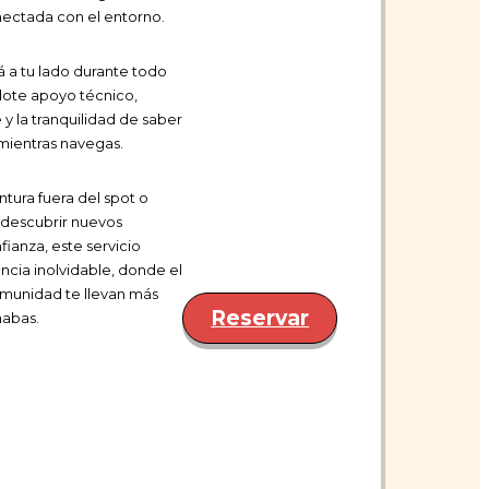
ectada con el entorno.
á a tu lado durante todo
dote apoyo técnico,
 y la tranquilidad de saber
 mientras navegas.
ntura fuera del spot o
 descubrir nuevos
ianza, este servicio
ncia inolvidable, donde el
comunidad te llevan más
Reservar
nabas.