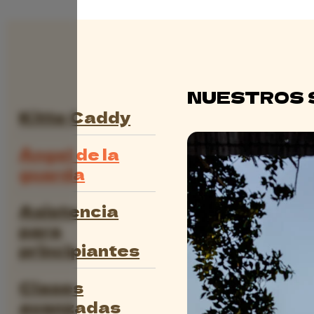
NUESTROS 
Kitte Caddy
Ángel de la
guarda
Asistencia
para
principiantes
Clases
avanzadas