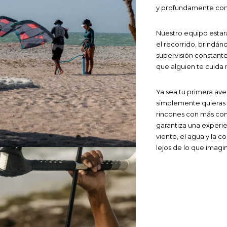
y profundamente con
Nuestro equipo estar
el recorrido, brindán
supervisión constante
que alguien te cuida
Ya sea tu primera ave
simplemente quieras
rincones con más conf
garantiza una experie
viento, el agua y la 
lejos de lo que imagi