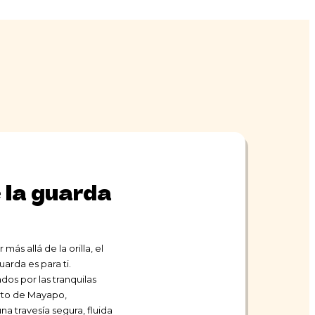
 la guarda
más allá de la orilla, el
uarda es para ti.
os por las tranquilas
erto de Mayapo,
 travesía segura, fluida