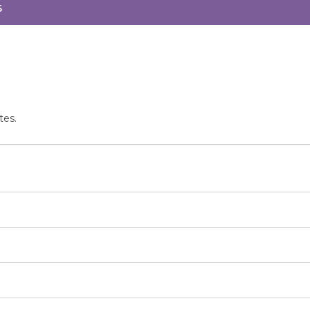
s
tes.