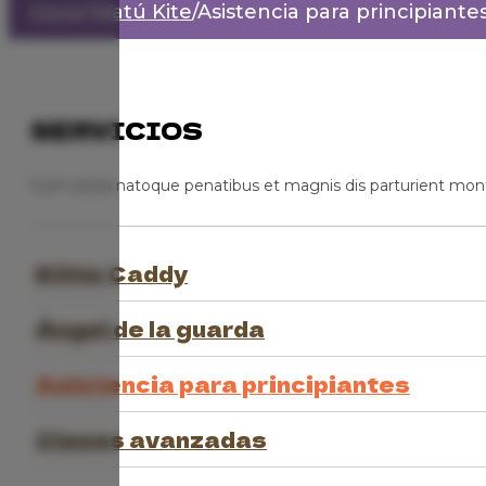
Inicio
/
Watú Kite
/
Asistencia para principiante
SERVICIOS
Cum sociis natoque penatibus et magnis dis parturient mon
Kitte Caddy
Ángel de la guarda
Asistencia para principiantes
Clases avanzadas