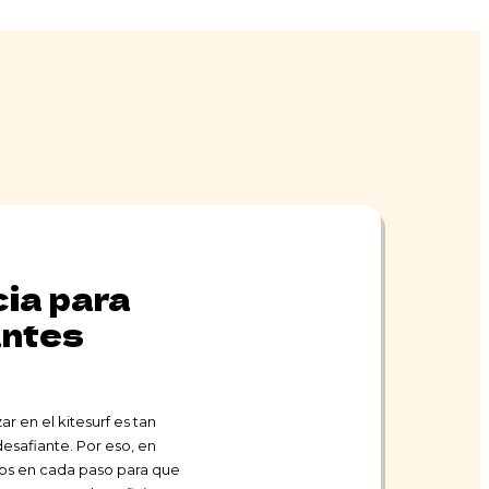
ia para
antes
en el kitesurf es tan
safiante. Por eso, en
s en cada paso para que