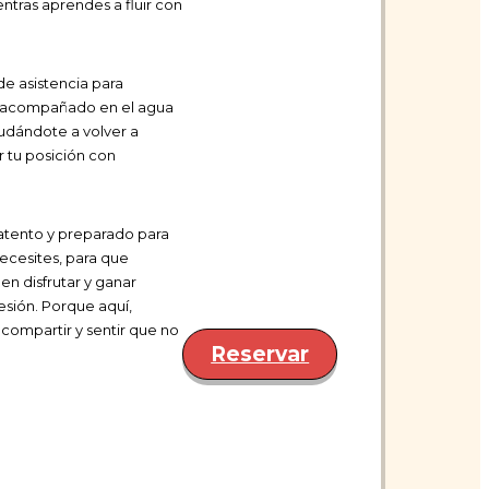
ntras aprendes a fluir con
de asistencia para
ás acompañado en el agua
yudándote a volver a
 tu posición con
atento y preparado para
ecesites, para que
n disfrutar y ganar
esión. Porque aquí,
compartir y sentir que no
Reservar