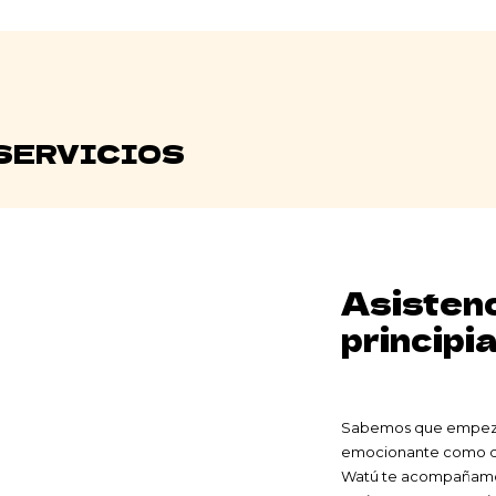
SERVICIOS
Asistenc
principi
Sabemos que empezar 
emocionante como de
Watú te acompañamo