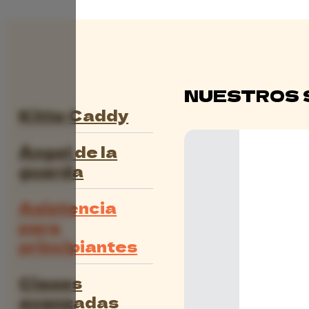
NUESTROS 
Kitte Caddy
Ángel de la
guarda
Asistencia
para
principiantes
Clases
avanzadas