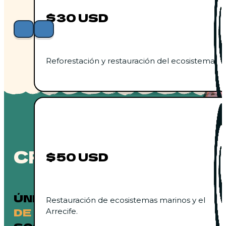
$30 USD
Reforestación y restauración del ecosistema.
CROWDFUNDING
$50 USD
ÚNETE A NUESTRA MISIÓN
Restauración de ecosistemas marinos y el
DE CREAR UN FUTURO
Arrecife.