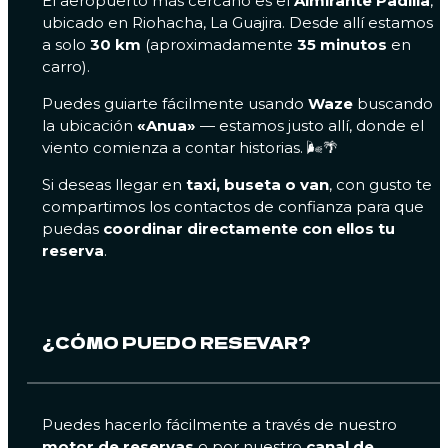
El aeropuerto más cercano es el
Almirante Padilla
,
ubicado en Riohacha, La Guajira. Desde allí estamos
a solo
30 km
(aproximadamente
35 minutos
en
carro).
Puedes guiarte fácilmente usando
Waze
buscando
la ubicación
«Anua»
— estamos justo allí, donde el
viento comienza a contar historias. 🌬️🌴
Si deseas llegar en
taxi, buseta o van
, con gusto te
compartimos los contactos de confianza para que
puedas
coordinar directamente con ellos tu
reserva
.
¿CÓMO PUEDO RESEVAR?
Puedes hacerlo fácilmente a través de nuestro
motor de reservas
o por nuestro
canal de