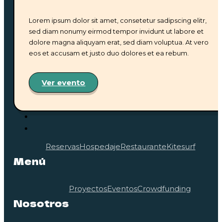
Suscríbete
Lorem ipsum dolor sit amet, consetetur sadipscing elitr,
sed diam nonumy eirmod tempor invidunt ut labore et
dolore magna aliquyam erat, sed diam voluptua. At vero
eos et accusam et justo duo dolores et ea rebum.
Ver evento
Reservas
Hospedaje
Restaurante
Kitesurf
Menú
Proyectos
Eventos
Crowdfunding
Nosotros