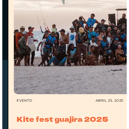
reembolso del 50%.
•⁠ ⁠Cancelaciones con
menos de 7 días
de
anticipación: no aplica reembolso.
EVENTO
ABRIL 25, 2025
Kite fest guajira 2025