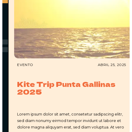
FAQ
PREGUNTAS
FRECUENTES
EVENTO
ABRIL 25, 2025
Kite Trip Punta Gallinas
2025
¿CÓMO LLEGO A WATÚ?
Lorem ipsum dolor sit amet, consetetur sadipscing elitr,
sed diam nonumy eirmod tempor invidunt ut labore et
El aeropuerto más cercano es el
Almirante Padilla
,
dolore magna aliquyam erat, sed diam voluptua. At vero
ubicado en Riohacha, La Guajira. Desde allí estamos